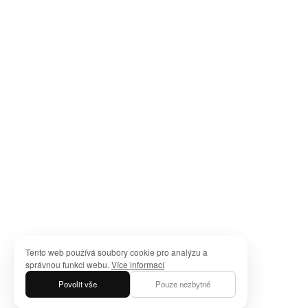
Tento web používá soubory cookie pro analýzu a
správnou funkci webu.
Více informací
Povolit vše
Pouze nezbytné