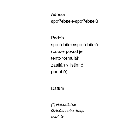
Adresa
spotřebitele/spotřebitelů
Podpis
spotřebitele/spotřebitelů
(pouze pokud je
tento formulář
zasílán v listinné
podobě)
Datum
(*) Nehodící se
škrtněte nebo údaje
doplňte.