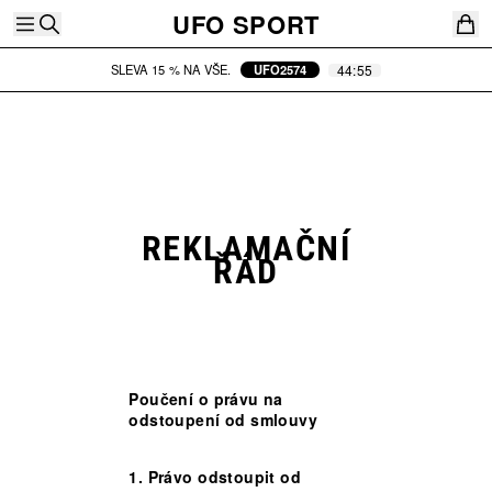
UFO SPORT
44
:
55
SLEVA 15 % NA VŠE.
UFO2574
NEJČASTĚJI VYHLEDÁVANÉ
TRIKO
MIKINA
REKLAMAČNÍ
ŘÁD
Poučení o právu na
odstoupení od smlouvy
1. Právo odstoupit od