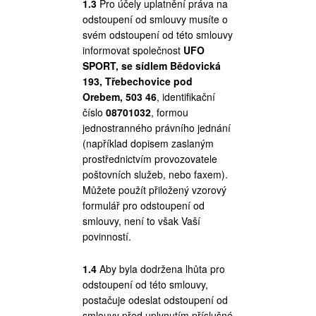
1.3
Pro účely uplatnění práva na
odstoupení od smlouvy musíte o
svém odstoupení od této smlouvy
informovat společnost
UFO
SPORT, se sídlem Bědovická
193, Třebechovice pod
Orebem, 503 46
, identifikační
číslo
08701032
, formou
jednostranného právního jednání
(například dopisem zaslaným
prostřednictvím provozovatele
poštovních služeb, nebo faxem).
Můžete použít přiložený vzorový
formulář pro odstoupení od
smlouvy, není to však Vaší
povinností.
1.4
Aby byla dodržena lhůta pro
odstoupení od této smlouvy,
postačuje odeslat odstoupení od
smlouvy před uplynutím příslušné