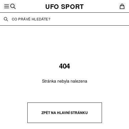
UFO SPORT
44
:
57
SLEVA 15 % NA VŠE.
UFO5380
NEJČASTĚJI VYHLEDÁVANÉ
TRIKO
MIKINA
404
Stránka nebyla nalezena
ZPĚT NA HLAVNÍ STRÁNKU